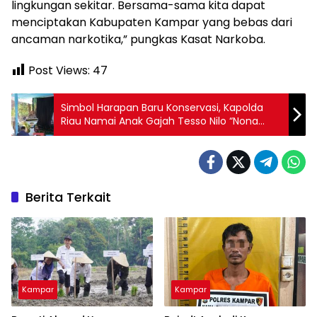
lingkungan sekitar. Bersama-sama kita dapat
menciptakan Kabupaten Kampar yang bebas dari
ancaman narkotika,” pungkas Kasat Narkoba.
Post Views:
47
Simbol Harapan Baru Konservasi, Kapolda
Riau Namai Anak Gajah Tesso Nilo “Nona
Seroja”
Berita Terkait
Kampar
Kampar