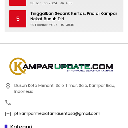
Kependudukan WBP
30 Januari 2024
4139
Tinggalkan Secarik Kertas, Pria di Kampar
5
Nekat Bunuh Diri
29 Februari 2024
3946
Dusun Koto Menanti Salo Timur, Salo, Kampar Riau,
Indonesia
-
pt.kamparmediatamasentosa@gmail.com
Kategori