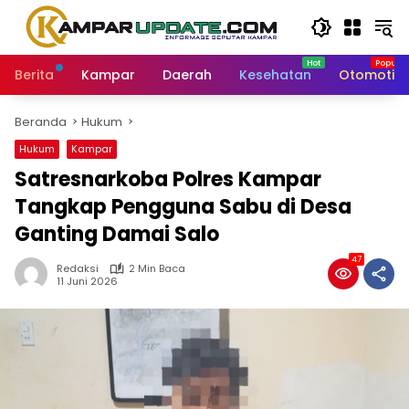
Langsung
ke
konten
Berita
Kampar
Daerah
Kesehatan
Otomotif
Beranda
Hukum
Hukum
Kampar
Satresnarkoba Polres Kampar
Tangkap Pengguna Sabu di Desa
Ganting Damai Salo
47
Redaksi
2 Min Baca
11 Juni 2026