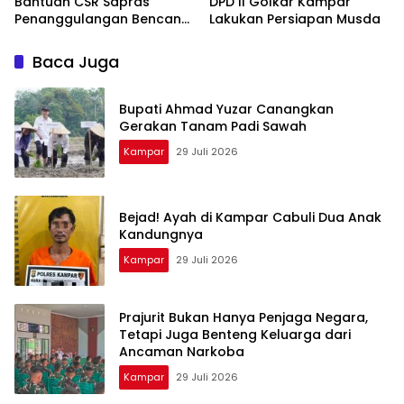
Bantuan CSR Sapras
DPD II Golkar Kampar
Penanggulangan Bencana
Lakukan Persiapan Musda
dan Karhutla dari PLN
Nusantara Power
Baca Juga
Bupati Ahmad Yuzar Canangkan
Gerakan Tanam Padi Sawah
Kampar
29 Juli 2026
Bejad! Ayah di Kampar Cabuli Dua Anak
Kandungnya
Kampar
29 Juli 2026
Prajurit Bukan Hanya Penjaga Negara,
Tetapi Juga Benteng Keluarga dari
Ancaman Narkoba
Kampar
29 Juli 2026