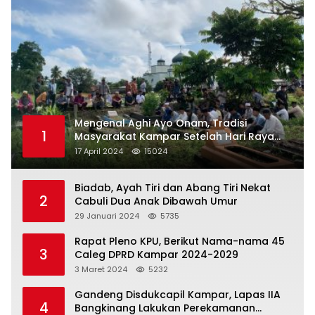
Mengenal Aghi Ayo Onam, Tradisi
1
Masyarakat Kampar Setelah Hari Raya
Idul Fitri
17 April 2024
15024
Biadab, Ayah Tiri dan Abang Tiri Nekat
2
Cabuli Dua Anak Dibawah Umur
29 Januari 2024
5735
Rapat Pleno KPU, Berikut Nama-nama 45
3
Caleg DPRD Kampar 2024-2029
3 Maret 2024
5232
Gandeng Disdukcapil Kampar, Lapas IIA
4
Bangkinang Lakukan Perekamanan