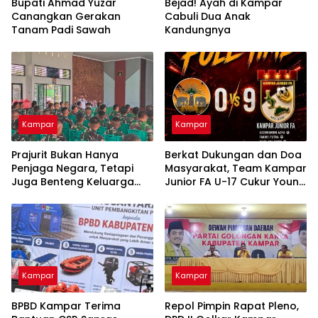
Bupati Ahmad Yuzar
Bejad! Ayah di Kampar
Canangkan Gerakan
Cabuli Dua Anak
Tanam Padi Sawah
Kandungnya
Kampar
Kampar
Prajurit Bukan Hanya
Berkat Dukungan dan Doa
Penjaga Negara, Tetapi
Masyarakat, Team Kampar
Juga Benteng Keluarga
Junior FA U-17 Cukur Young
dari Ancaman Narkoba
Abadi FC 9-0 di Piala
Soeratin
Kampar
Kampar
BPBD Kampar Terima
Repol Pimpin Rapat Pleno,