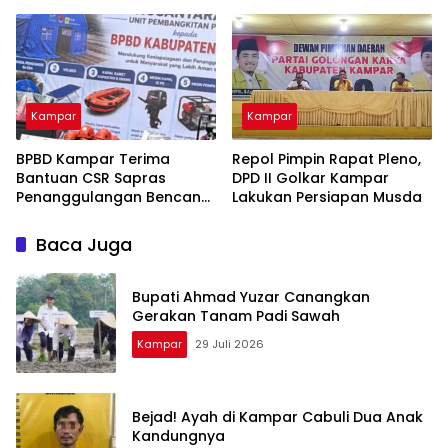
dari Ancaman Narkoba
Abadi FC 9-0 di Piala
Soeratin
Kampar
Kampar
BPBD Kampar Terima
Repol Pimpin Rapat Pleno,
Bantuan CSR Sapras
DPD II Golkar Kampar
Penanggulangan Bencana
Lakukan Persiapan Musda
dan Karhutla dari PLN
Nusantara Power
Baca Juga
Bupati Ahmad Yuzar Canangkan
Gerakan Tanam Padi Sawah
Kampar
29 Juli 2026
Bejad! Ayah di Kampar Cabuli Dua Anak
Kandungnya