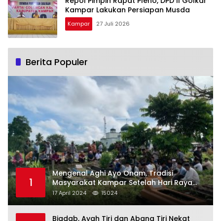
Repol Pimpin Rapat Pleno, DPD II Golkar
Kampar Lakukan Persiapan Musda
Kampar
27 Juli 2026
Berita Populer
Mengenal Aghi Ayo Onam, Tradisi
1
Masyarakat Kampar Setelah Hari Raya
Idul Fitri
17 April 2024
15024
Biadab, Ayah Tiri dan Abang Tiri Nekat