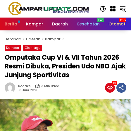
Langsung
ke
konten
Berita
Kampar
Daerah
Kesehatan
Otomotif
Beranda
Daerah
Kampar
Kampar
Olahraga
Omputaka Cup VI & VII Tahun 2026
Resmi Dibuka, Presiden Udo NBO Ajak
Junjung Sportivitas
51
Redaksi
3 Min Baca
13 Juni 2026