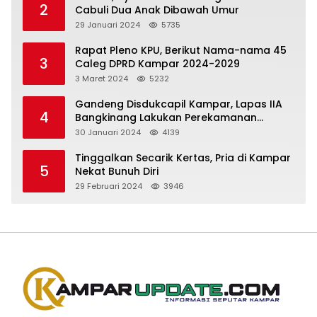
2
Cabuli Dua Anak Dibawah Umur
29 Januari 2024
5735
Rapat Pleno KPU, Berikut Nama-nama 45
3
Caleg DPRD Kampar 2024-2029
3 Maret 2024
5232
Gandeng Disdukcapil Kampar, Lapas IIA
4
Bangkinang Lakukan Perekamanan
Kependudukan WBP
30 Januari 2024
4139
Tinggalkan Secarik Kertas, Pria di Kampar
5
Nekat Bunuh Diri
29 Februari 2024
3946