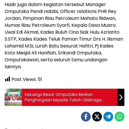
Hadir juga dalam kegiatan tersebut Manager
Omputaka Pendi Habibi, Officer relations PHR Rey
Jordan, Pimpinan Riau Petroleum Mahato Ridwan,
Humas Riau Petroleum Syarfi, Kepala Desa Muara
Uwai Edi Akmal, Kades Buluh Cina Siak Hulu Azrianto
S.STP, Kades Kades Teluk Paman Timur Drs H. Ilisman
Lahamid M.Si, Lurah Batu besurat Hafitri, Pj Kades
Koto Mesjid Ali Hanifiah, Srikandi Omputaka,
Omputakawan, serta seluruh tamu undangan
lainnya.
Post Views:
51
Keluarga Besar Omputaka Berikan
Penghargaan kepada Tokoh Olahraga
Wanita Kampar Hj Maimanah