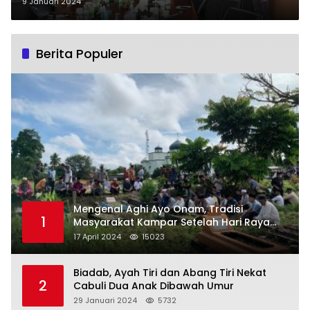
Pemeriksaan Kepatuhan
9 Januari 2024
Pengelolaan PAD dari BPK RI Riau
Berita Populer
Mengenal Aghi Ayo Onam, Tradisi
1
Masyarakat Kampar Setelah Hari Raya
Idul Fitri
17 April 2024
15023
Biadab, Ayah Tiri dan Abang Tiri Nekat
2
Cabuli Dua Anak Dibawah Umur
29 Januari 2024
5732