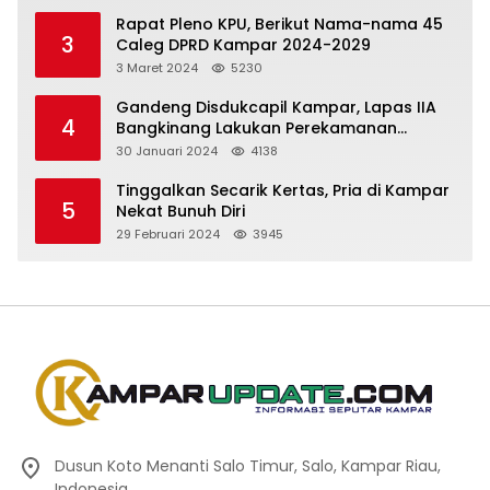
Rapat Pleno KPU, Berikut Nama-nama 45
3
Caleg DPRD Kampar 2024-2029
3 Maret 2024
5230
Gandeng Disdukcapil Kampar, Lapas IIA
4
Bangkinang Lakukan Perekamanan
Kependudukan WBP
30 Januari 2024
4138
Tinggalkan Secarik Kertas, Pria di Kampar
5
Nekat Bunuh Diri
29 Februari 2024
3945
Dusun Koto Menanti Salo Timur, Salo, Kampar Riau,
Indonesia