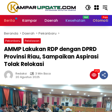
Langsung
ke
konten
Berita
Kampar
Daerah
Kesehatan
Otomotif
Beranda
Daerah
Pekanbaru
Pekanbaru
Pelalawan
AMMP Lakukan RDP dengan DPRD
Provinsi Riau, Sampaikan Aspirasi
Tolak Relokasi
253
Redaksi
3 Min Baca
20 Agustus 2025