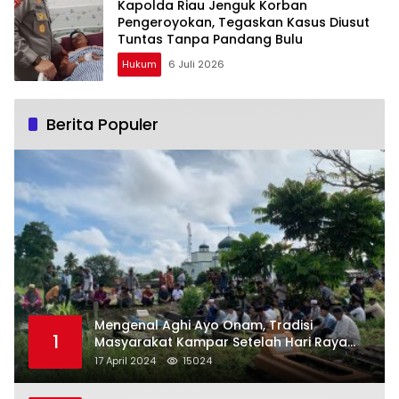
Kapolda Riau Jenguk Korban
Pengeroyokan, Tegaskan Kasus Diusut
Tuntas Tanpa Pandang Bulu
Hukum
6 Juli 2026
Berita Populer
Mengenal Aghi Ayo Onam, Tradisi
1
Masyarakat Kampar Setelah Hari Raya
Idul Fitri
17 April 2024
15024