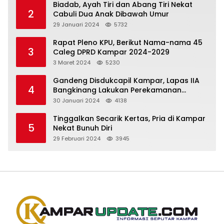
Biadab, Ayah Tiri dan Abang Tiri Nekat
2
Cabuli Dua Anak Dibawah Umur
29 Januari 2024
5732
Rapat Pleno KPU, Berikut Nama-nama 45
3
Caleg DPRD Kampar 2024-2029
3 Maret 2024
5230
Gandeng Disdukcapil Kampar, Lapas IIA
4
Bangkinang Lakukan Perekamanan
Kependudukan WBP
30 Januari 2024
4138
Tinggalkan Secarik Kertas, Pria di Kampar
5
Nekat Bunuh Diri
29 Februari 2024
3945