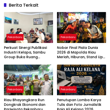
Berita Terkait
Pekanbaru
Pekanbaru
Perkuat Sinergi Publikasi
Nobar Final Piala Dunia
Industri Kelapa, Sambu
2026 di Mapolda Riau
Group Buka Ruang
Meriah, Hiburan, Stand Up
Kolaborasi Bersama PWI
Comedy hingga Doorprize
Riau
Warnai Acara
Pekanbaru
Pekanbaru
Riau Bhayangkara Run
Penutupan Lomba Karya
Dongkrak Ekonomi dan
Tulis dan Foto Jurnalistik
Pariwisata Pekanbaru
Raja Ali Kelana 2026