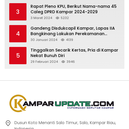
Rapat Pleno KPU, Berikut Nama-nama 45
3
Caleg DPRD Kampar 2024-2029
3 Maret 2024
5232
Gandeng Disdukcapil Kampar, Lapas IIA
4
Bangkinang Lakukan Perekamanan
Kependudukan WBP
30 Januari 2024
4139
Tinggalkan Secarik Kertas, Pria di Kampar
5
Nekat Bunuh Diri
29 Februari 2024
3946
Dusun Koto Menanti Salo Timur, Salo, Kampar Riau,
Indonesia