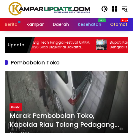
Langsung
ke
konten
Berita
Kampar
Daerah
Kesehatan
Otomotif
Gandeng Big Tech Hingga Festival UMKM,
Bupati Kasmarni Ap
Update
PWI Fest 2026 Siap Digelar di Jakarta
Bengkalis Usai Sa
Desember Mendatang
Pertanggungjawab
Pembobolan Toko
Berita
Marak Pembobolan Toko,
Kapolda Riau Tolong Pedagang