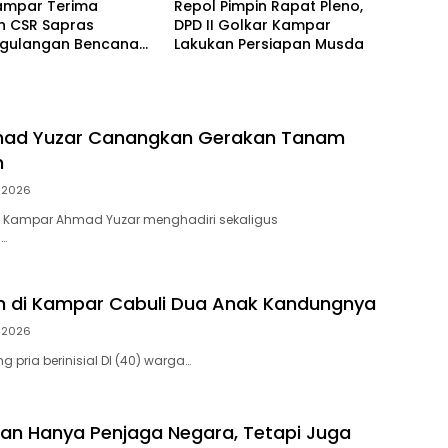
ampar Terima
Repol Pimpin Rapat Pleno,
n CSR Sapras
DPD II Golkar Kampar
gulangan Bencana
Lakukan Persiapan Musda
hutla dari PLN
ara Power
mad Yuzar Canangkan Gerakan Tanam
h
i 2026
 Kampar Ahmad Yuzar menghadiri sekaligus
…
h di Kampar Cabuli Dua Anak Kandungnya
i 2026
 pria berinisial DI (40) warga…
ukan Hanya Penjaga Negara, Tetapi Juga