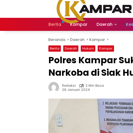
Langsung
ke
konten
Berita
Kampar
Daerah
Ke
Beranda
Daerah
Kampar
Berita
Daerah
Hukum
Kampar
Polres Kampar Su
Narkoba di Siak H
Redaksi
2 Min Baca
26 Januari 2024