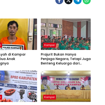
r
Kampar
Ayah di Kampar
Prajurit Bukan Hanya
 Dua Anak
Penjaga Negara, Tetapi Juga
ngnya
Benteng Keluarga dari
Ancaman Narkoba
r
Kampar