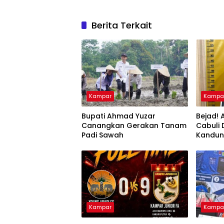
Berita Terkait
Kampar
Kampa
Bupati Ahmad Yuzar
Bejad! 
Canangkan Gerakan Tanam
Cabuli
Padi Sawah
Kandu
Kampar
Kampa