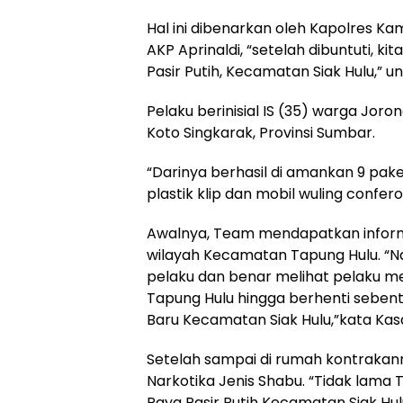
Hal ini dibenarkan oleh Kapolres K
AKP Aprinaldi, “setelah dibuntuti, k
Pasir Putih, Kecamatan Siak Hulu,” 
Pelaku berinisial IS (35) warga Jor
Koto Singkarak, Provinsi Sumbar.
“Darinya berhasil di amankan 9 paket
plastik klip dan mobil wuling confe
Awalnya, Team mendapatkan informa
wilayah Kecamatan Tapung Hulu. “Nah
pelaku dan benar melihat pelaku m
Tapung Hulu hingga berhenti seben
Baru Kecamatan Siak Hulu,”kata Kas
Setelah sampai di rumah kontrakan
Narkotika Jenis Shabu. “Tidak lama 
Raya Pasir Putih Kecamatan Siak Hu