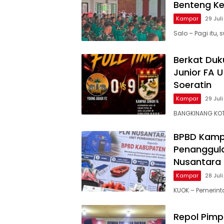
Benteng K
Kampar
29 Jul
Salo – Pagi itu
Berkat Du
Junior FA U
Soeratin
Kampar
29 Jul
BANGKINANG KOT
BPBD Kamp
Penanggula
Nusantara
Kampar
28 Jul
KUOK – Pemerin
Repol Pimp