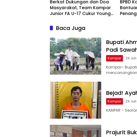
Berkat Dukungan dan Doa
BPBD K
Masyarakat, Team Kampar
Bantua
Junior FA U-17 Cukur Young
Penang
Abadi FC 9-0 di Piala
dan Kar
Soeratin
Nusant
Baca Juga
Bupati Ah
Padi Sawa
Kampar
29 Jul
Kampar– Bupati
mencanangkan
Bejad! Aya
Kampar
29 Jul
KAMPAR – Seorang
Prajurit B