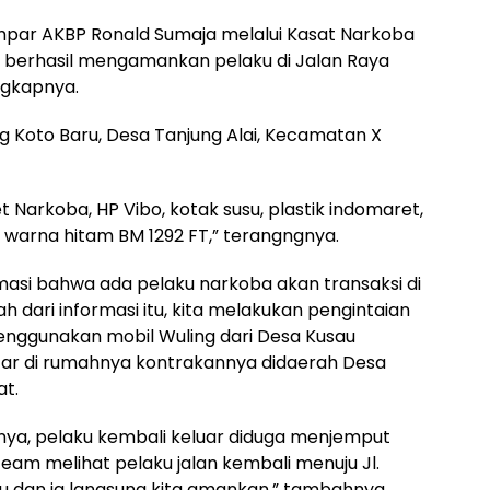
ampar AKBP Ronald Sumaja melalui Kasat Narkoba
ita berhasil mengamankan pelaku di Jalan Raya
ungkapnya.
ong Koto Baru, Desa Tanjung Alai, Kecamatan X
 Narkoba, HP Vibo, kotak susu, plastik indomaret,
ro warna hitam BM 1292 FT,” terangngnya.
si bahwa ada pelaku narkoba akan transaksi di
 dari informasi itu, kita melakukan pengintaian
enggunakan mobil Wuling dari Desa Kusau
tar di rumahnya kontrakannya didaerah Desa
at.
nya, pelaku kembali keluar diduga menjemput
Team melihat pelaku jalan kembali menuju Jl.
lu dan ia langsung kita amankan,” tambahnya