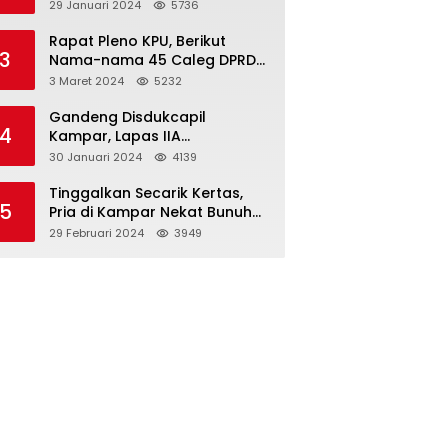
Dibawah Umur
29 Januari 2024
5736
Rapat Pleno KPU, Berikut
3
Nama-nama 45 Caleg DPRD
Kampar 2024-2029
3 Maret 2024
5232
Gandeng Disdukcapil
4
Kampar, Lapas IIA
Bangkinang Lakukan
30 Januari 2024
4139
Perekamanan Kependudukan
WBP
Tinggalkan Secarik Kertas,
5
Pria di Kampar Nekat Bunuh
Diri
29 Februari 2024
3949