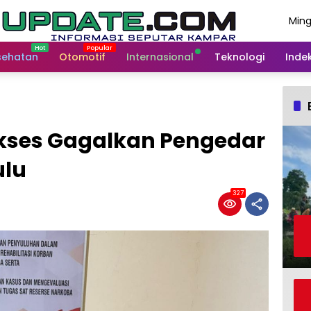
Ming
Agus
202
sehatan
Otomotif
Internasional
Teknologi
Indek
kses Gagalkan Pengedar
ulu
327