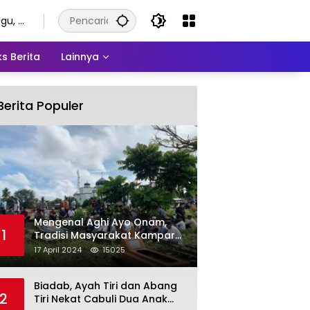
gu, 9
tus
6
s Berita
Lainnya
Berita Populer
Mengenal Aghi Ayo Onam,
1
Tradisi Masyarakat Kampar
Setelah Hari Raya Idul Fitri
17 April 2024
15025
Biadab, Ayah Tiri dan Abang
2
Tiri Nekat Cabuli Dua Anak