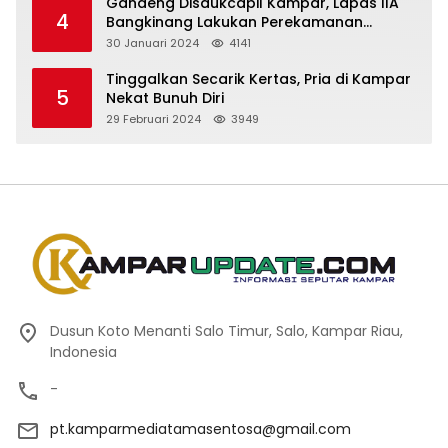
Gandeng Disdukcapil Kampar, Lapas IIA
4
Bangkinang Lakukan Perekamanan
Kependudukan WBP
30 Januari 2024
4141
Tinggalkan Secarik Kertas, Pria di Kampar
5
Nekat Bunuh Diri
29 Februari 2024
3949
Dusun Koto Menanti Salo Timur, Salo, Kampar Riau,
Indonesia
-
pt.kamparmediatamasentosa@gmail.com