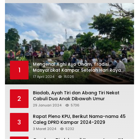
Mengenal Aghi Ayo Onam, Tradisi
1
Masyarakat Kampar Setelah Hari Raya
Idul Fitri
17 April 2024
15026
Biadab, Ayah Tiri dan Abang Tiri Nekat
2
Cabuli Dua Anak Dibawah Umur
29 Januari 2024
5736
Rapat Pleno KPU, Berikut Nama-nama 45
3
Caleg DPRD Kampar 2024-2029
3 Maret 2024
5232