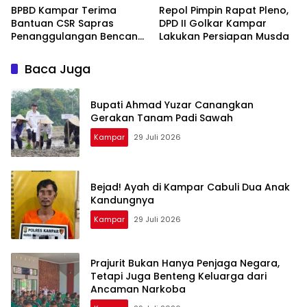
BPBD Kampar Terima
Repol Pimpin Rapat Pleno,
Bantuan CSR Sapras
DPD II Golkar Kampar
Penanggulangan Bencana
Lakukan Persiapan Musda
dan Karhutla dari PLN
Nusantara Power
Baca Juga
Bupati Ahmad Yuzar Canangkan
Gerakan Tanam Padi Sawah
Kampar
29 Juli 2026
Bejad! Ayah di Kampar Cabuli Dua Anak
Kandungnya
Kampar
29 Juli 2026
Prajurit Bukan Hanya Penjaga Negara,
Tetapi Juga Benteng Keluarga dari
Ancaman Narkoba