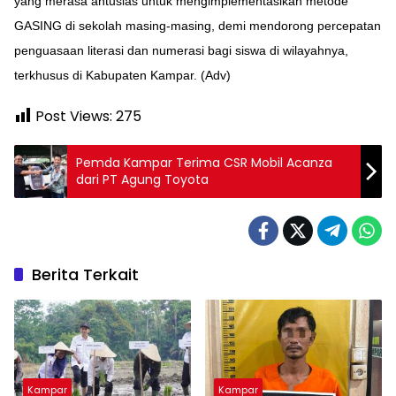
yang merasa antusias untuk mengimplementasikan metode
GASING di sekolah masing-masing, demi mendorong percepatan
penguasaan literasi dan numerasi bagi siswa di wilayahnya,
terkhusus di Kabupaten Kampar. (Adv)
Post Views:
275
Pemda Kampar Terima CSR Mobil Acanza
dari PT Agung Toyota
Berita Terkait
Kampar
Kampar