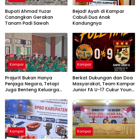
Bupati Ahmad Yuzar
Bejad! Ayah di Kampar
Canangkan Gerakan
Cabuli Dua Anak
Tanam Padi Sawah
Kandungnya
Kampar
Kampar
Prajurit Bukan Hanya
Berkat Dukungan dan Doa
Penjaga Negara, Tetapi
Masyarakat, Team Kampar
Juga Benteng Keluarga
Junior FA U-17 Cukur Young
dari Ancaman Narkoba
Abadi FC 9-0 di Piala
Soeratin
Kampar
Kampar