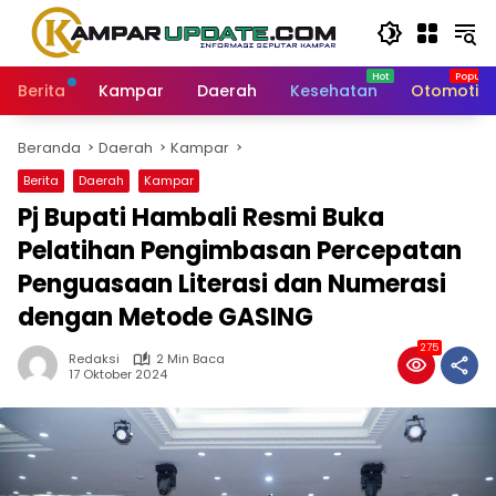
Langsung
ke
konten
Berita
Kampar
Daerah
Kesehatan
Otomotif
Beranda
Daerah
Kampar
Berita
Daerah
Kampar
Pj Bupati Hambali Resmi Buka
Pelatihan Pengimbasan Percepatan
Penguasaan Literasi dan Numerasi
dengan Metode GASING
275
Redaksi
2 Min Baca
17 Oktober 2024